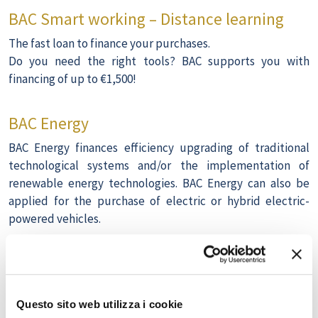
BAC Smart working – Distance learning
The fast loan to finance your purchases.
Do you need the right tools? BAC supports you with
financing of up to €1,500!
BAC Energy
BAC Energy finances efficiency upgrading of traditional
technological systems and/or the implementation of
renewable energy technologies. BAC Energy can also be
applied for the purchase of electric or hybrid electric-
powered vehicles.
Personal loans
BAC Express: grants loans up to €30,000.00 in 72 hours.
Buying a car, dealing with an unexpected expense,
Questo sito web utilizza i cookie