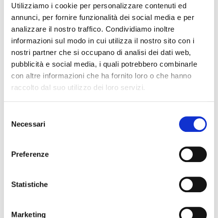
obtaining financing for education. BAC personal loans help
Utilizziamo i cookie per personalizzare contenuti ed
you meet every need.
annunci, per fornire funzionalità dei social media e per
analizzare il nostro traffico. Condividiamo inoltre
informazioni sul modo in cui utilizza il nostro sito con i
Leasing
nostri partner che si occupano di analisi dei dati web,
Whether you are leasing real or movable property, cars,
pubblicità e social media, i quali potrebbero combinarle
boats or planes, BAC supports your requirements and
con altre informazioni che ha fornito loro o che hanno
allows you to use the assets you need immediately by
raccolto dal suo utilizzo dei loro servizi.
spreading payments over practical instalments.
Selezione
Necessari
del
consenso
Preferenze
Statistiche
Marketing