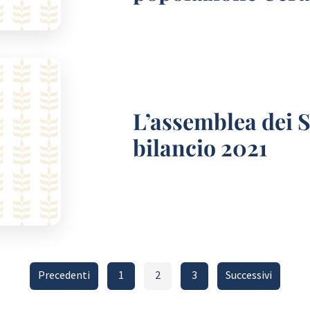
L’assemblea dei S
bilancio 2021
Paginazione
Precedenti
1
2
3
Successivi
degli