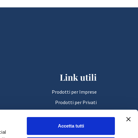
Link utili
Prodotti per Imprese
Prodotti per Privati
Servizio Clienti
F.A.Q.
Accetta tutti
ial
Filiali