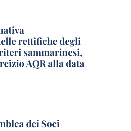
mativa
lle rettifiche degli
criteri sammarinesi,
ercizio AQR alla data
mblea dei Soci