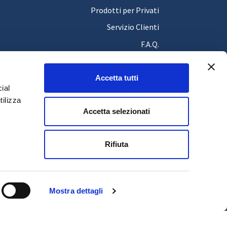
Prodotti per Privati
Servizio Clienti
F.A.Q.
Filiali
Area Cliente
Accetta tutti
ial
News e Comunicati
tilizza
Accetta selezionati
Rifiuta
Mostra dettagli