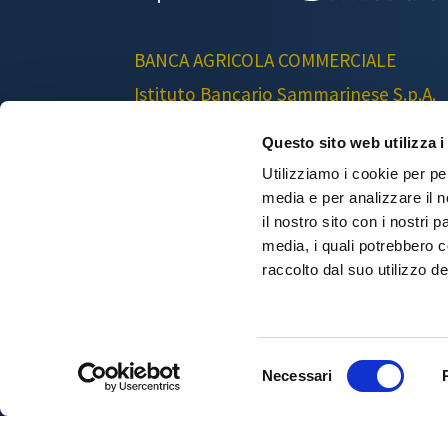
BANCA AGRICOLA COMMERCIALE
Istituto Bancario Sammarinese S.p.A.
DIREZIONE GENERALE
Questo sito web utilizza i
Via Tre Settembre, 316
Utilizziamo i cookie per pe
47891 Repubblica di San Marino
media e per analizzare il n
Telefono 0549/871111
il nostro sito con i nostri 
Fax. 0549/871222
media, i quali potrebbero 
Email: customercare@bac.sm
raccolto dal suo utilizzo dei
Web Agency
&
Communication
Informative Privacy
–
Privacy Policy
Selezione
Avvertenze legali
Necessari
del
consenso