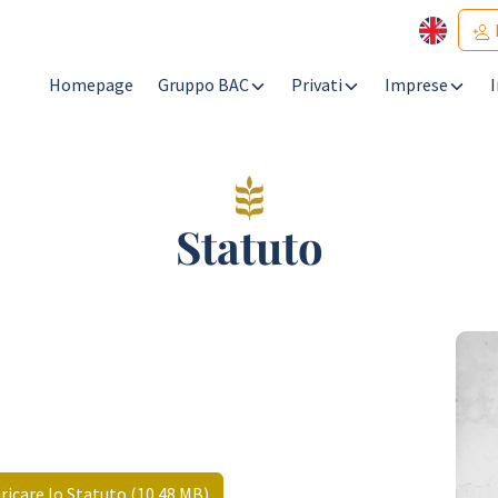
Homepage
Gruppo BAC
Privati
Imprese
Statuto
aricare lo Statuto (10.48 MB)