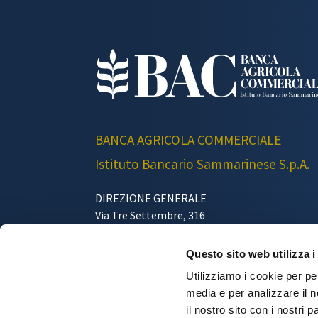
BANCA AGRICOLA COMMERCIALE
Istituto Bancario Sammarinese S.p.A.
DIREZIONE GENERALE
Via Tre Settembre, 316
47891 Repubblica di San Marino
Telefono 0549/871111
Questo sito web utilizza i
Fax. 0549/871222
Utilizziamo i cookie per pe
Email: customercare@bac.sm
media e per analizzare il n
il nostro sito con i nostri 
Web Agency
&
Communication