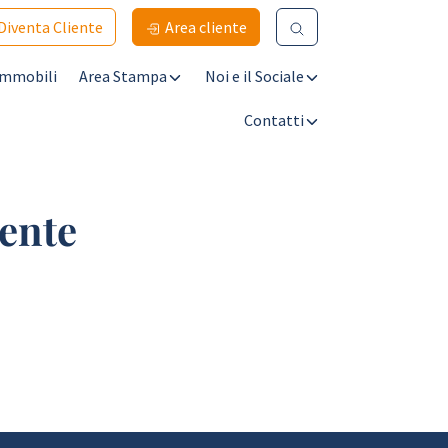
Diventa Cliente
Area cliente
Immobili
Area Stampa
Noi e il Sociale
Contatti
iente