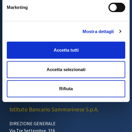
Seguici sui Social
Marketing
Mostra dettagli
Accetta tutti
Accetta selezionati
Rifiuta
BANCA AGRICOLA COMMERCIALE
Istituto Bancario Sammarinese S.p.A.
DIREZIONE GENERALE
Via Tre Settembre, 316