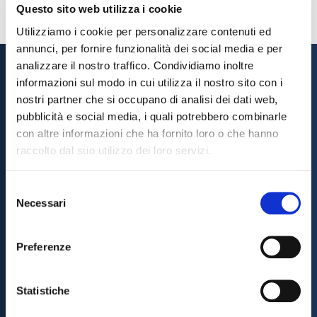
Questo sito web utilizza i cookie
Utilizziamo i cookie per personalizzare contenuti ed
annunci, per fornire funzionalità dei social media e per
analizzare il nostro traffico. Condividiamo inoltre
informazioni sul modo in cui utilizza il nostro sito con i
nostri partner che si occupano di analisi dei dati web,
pubblicità e social media, i quali potrebbero combinarle
Scarica l'App
con altre informazioni che ha fornito loro o che hanno
raccolto dal suo utilizzo dei loro servizi.
Sempre con te a portata di click!
Grazie all’app BAC mobile, potrai effettuare le
Selezione
operazioni bancarie che desideri in modo semplice,
Necessari
del
facile e veloce!
consenso
Preferenze
Scarica l'App BAC Mobile
Statistiche