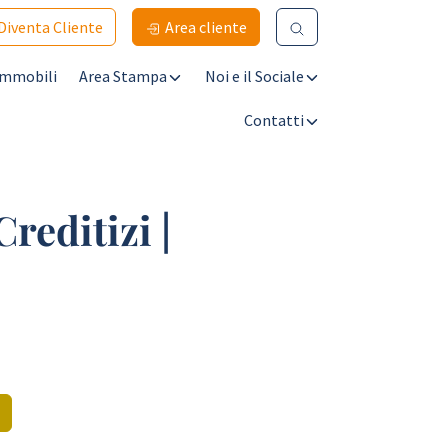
Diventa Cliente
Area cliente
Immobili
Area Stampa
Noi e il Sociale
Contatti
reditizi |