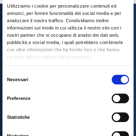
Utilizziamo i cookie per personalizzare contenuti ed
annunci, per fornire funzionalità dei social media e per
analizzare il nostro traffico. Condividiamo inoltre
informazioni sul modo in cui utilizza il nostro sito con i
nostri partner che si occupano di analisi dei dati web,
Scarica l'App
pubblicità e social media, i quali potrebbero combinarle
con altre informazioni che ha fornito loro o che hanno
Sempre con te a portata di click!
raccolto dal suo utilizzo dei loro servizi.
Grazie all’app BAC mobile, potrai effettuare le
operazioni bancarie che desideri in modo semplice,
Selezione
facile e veloce!
Necessari
del
consenso
Scarica l'App BAC Mobile
Preferenze
Statistiche
Seguici sui Social
Marketing