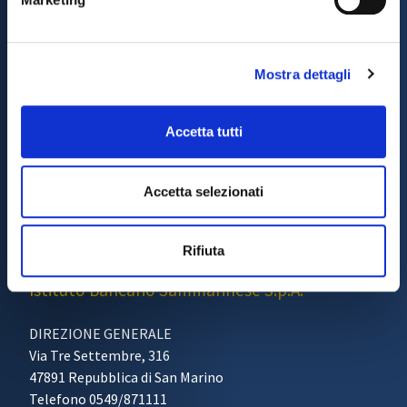
Mostra dettagli
Accetta tutti
Accetta selezionati
Rifiuta
BANCA AGRICOLA COMMERCIALE
Istituto Bancario Sammarinese S.p.A.
DIREZIONE GENERALE
Via Tre Settembre, 316
47891 Repubblica di San Marino
Telefono 0549/871111