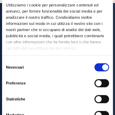
Utilizziamo i cookie per personalizzare contenuti ed
annunci, per fornire funzionalità dei social media e per
analizzare il nostro traffico. Condividiamo inoltre
informazioni sul modo in cui utilizza il nostro sito con i
nostri partner che si occupano di analisi dei dati web,
Scarica l'App
pubblicità e social media, i quali potrebbero combinarle
con altre informazioni che ha fornito loro o che hanno
Sempre con te a portata di click!
raccolto dal suo utilizzo dei loro servizi.
Grazie all’app BAC mobile, potrai effettuare le
operazioni bancarie che desideri in modo semplice,
Selezione
facile e veloce!
Necessari
del
consenso
Scarica l'App BAC Mobile
Preferenze
Statistiche
Seguici sui Social
Marketing