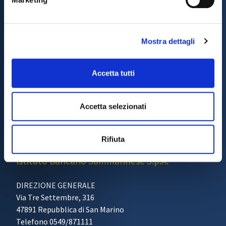
Mostra dettagli
Accetta tutti
Accetta selezionati
Rifiuta
BANCA AGRICOLA COMMERCIALE
Istituto Bancario Sammarinese S.p.A.
DIREZIONE GENERALE
Via Tre Settembre, 316
47891 Repubblica di San Marino
Telefono 0549/871111