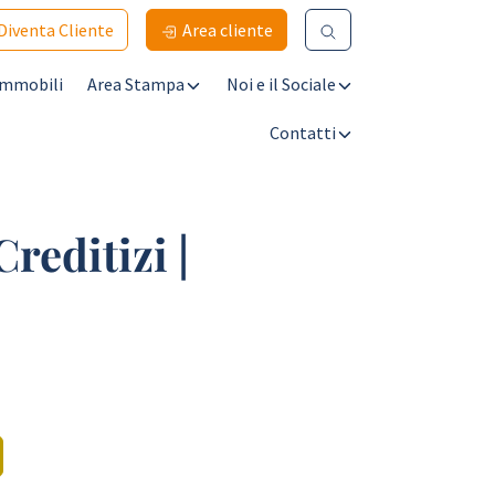
Diventa Cliente
Area cliente
Immobili
Area Stampa
Noi e il Sociale
Contatti
reditizi |